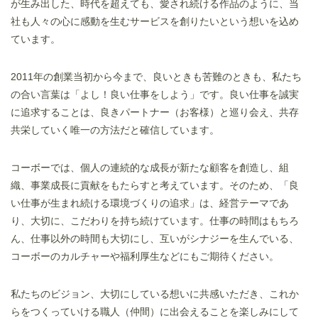
が生み出した、時代を超えても、愛され続ける作品のように、当
社も人々の心に感動を生むサービスを創りたいという想いを込め
ています。
2011年の創業当初から今まで、良いときも苦難のときも、私たち
の合い言葉は「よし！良い仕事をしよう」です。良い仕事を誠実
に追求することは、良きパートナー（お客様）と巡り会え、共存
共栄していく唯一の方法だと確信しています。
コーボーでは、個人の連続的な成長が新たな顧客を創造し、組
織、事業成長に貢献をもたらすと考えています。そのため、「良
い仕事が生まれ続ける環境づくりの追求」は、経営テーマであ
り、大切に、こだわりを持ち続けています。
仕事の時間はもちろ
ん、仕事以外の時間も大切にし、互いがシナジーを生んでいる、
コーボーのカルチャーや福利厚生などにもご期待ください。
私たちのビジョン、大切にしている想いに共感いただき、これか
らをつくっていける職人（仲間）に出会えることを楽しみにして