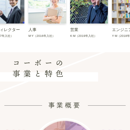
人事
営業
エンジニア
デ
M·Y（2016年入社）
K·M（2019年入社）
Y·M（2018年入社）
C·
事業概要